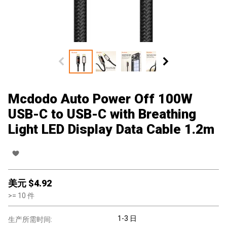
Mcdodo Auto Power Off 100W
USB-C to USB-C with Breathing
Light LED Display Data Cable 1.2m
美元 $
4.92
>=
10
件
1-3 日
生产所需时间: