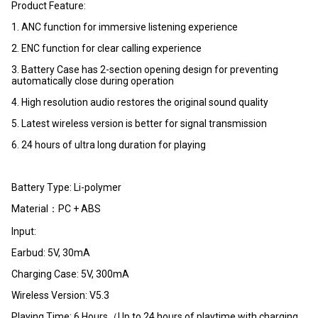
Product Feature:
1. ANC function for immersive listening experience
2. ENC function for clear calling experience
3. Battery Case has 2-section opening design for preventing
automatically close during operation
4. High resolution audio restores the original sound quality
5. Latest wireless version is better for signal transmission
6. 24 hours of ultra long duration for playing
Battery Type: Li-polymer
Material：PC + ABS
Input:
Earbud: 5V, 30mA
Charging Case: 5V, 300mA
Wireless Version: V5.3
Playing Time: 6 Hours（Up to 24 hours of playtime with charging