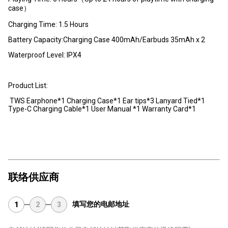
case）
Charging Time: 1.5 Hours
Battery Capacity:Charging Case 400mAh/Earbuds 35mAh x 2
Waterproof Level: IPX4
Product List:
TWS Earphone*1 Charging Case*1 Ear tips*3 Lanyard Tied*1
Type-C Charging Cable*1 User Manual *1 Warranty Card*1
联络供应商
填写您的电邮地址
1
2
3