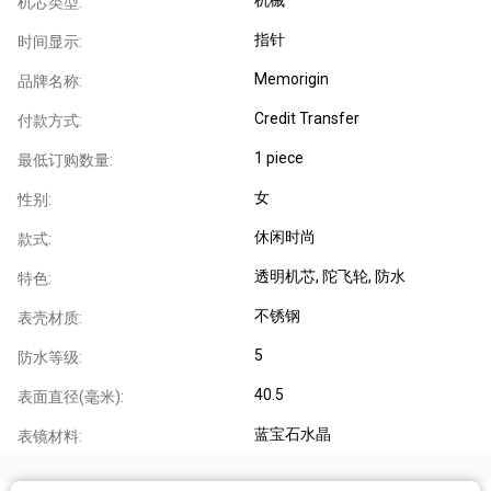
机芯类型:
指针
时间显示:
Memorigin
品牌名称:
Credit Transfer
付款方式:
1 piece
最低订购数量:
女
性别:
休闲时尚
款式:
透明机芯
, 陀飞轮
, 防水
特色:
不锈钢
表壳材质:
5
防水等级:
40.5
表面直径(毫米):
蓝宝石水晶
表镜材料: