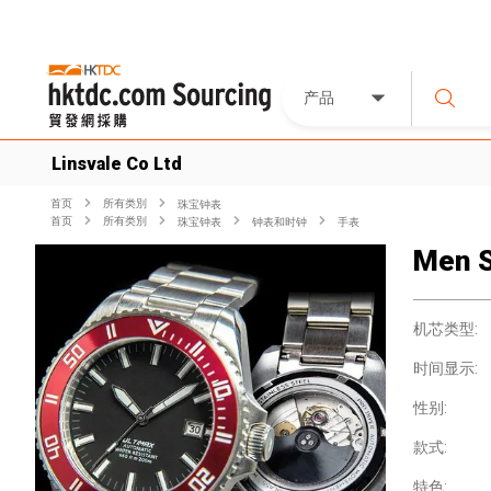
产品
Linsvale Co Ltd
首页
所有类別
珠宝钟表
首页
所有类別
珠宝钟表
钟表和时钟
手表
Men S
机芯类型:
时间显示:
性别:
款式:
特色: