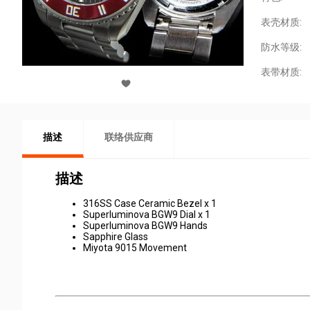
表壳材质:
防水等级:
表带材质:
描述
联络供应商
描述
316SS Case Ceramic Bezel x 1
Superluminova BGW9 Dial x 1
Superluminova BGW9 Hands
Sapphire Glass
Miyota 9015 Movement