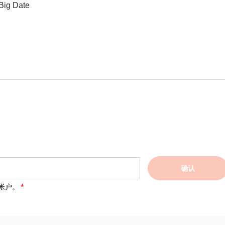
Big Date
确认
帐户。