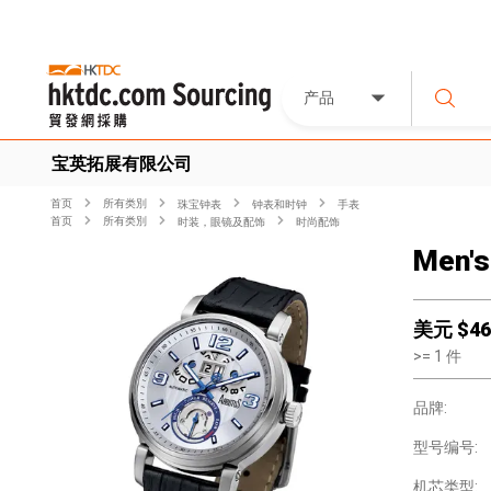
产品
宝英拓展有限公司
首页
所有类別
珠宝钟表
钟表和时钟
手表
首页
所有类別
时装，眼镜及配饰
时尚配饰
Men's
美元 $
46
>=
1
件
品牌:
型号编号:
机芯类型: