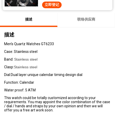
立即登记
描述
联络供应商
描述
Men's Quartz Watches GT6233
Case: Stainless steel
Band:
Stainless steel
Clasp:
Stainless steel
Dial:Dual layer unique calendar timing design dial
Function: Calendar
Water proof: 5 ATM
This watch could be totally customized according to your
requirements. You may appoint the color combination of the case
/ dial / hands and straps by your own opinion and then we will
offer you a free art work soon.