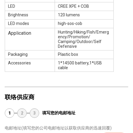
LED
CREE XPE + COB
Brightness
120 lumens
LED modes
high-sos-cob
Hunting/Hiking/Fish/Emerg
Application
ency/Promotion/
Camping/Outdoor/Self
Defensive
Packaging
Plastic box
Accessories
1*14500 battery,1*USB
cable
联络供应商
填写您的电邮地址
1
2
3
电邮地址
(填写您的公司电邮地址以获取供应商的迅速回覆)