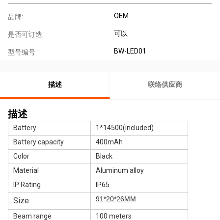
OEM
品牌:
可以
是否可订造:
BW-LED01
型号编号:
描述
联络供应商
描述
Battery
1*14500(included)
Battery capacity
400mAh
Color
Black
Material
Aluminum alloy
IP Rating
IP65
91*20*26MM
Size
Beam range
100 meters