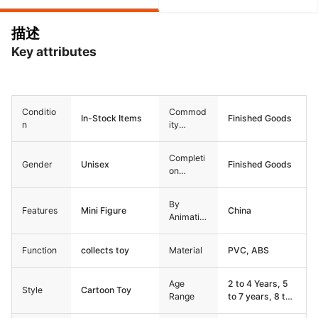
描述
Key attributes
Conditio
Commod
In-Stock Items
Finished Goods
n
ity
Attribute
Completi
Gender
Unisex
Finished Goods
on
Degree
By
Features
Mini Figure
China
Animatio
n Source
Function
collects toy
Material
PVC, ABS
Age
2 to 4 Years, 5
Style
Cartoon Toy
Range
to 7 years, 8 to
13 Years, 14