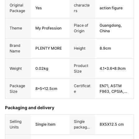
Years & up
Original
characte
Yes
action figure
Package
rs
Place of
Guangdong,
Theme
My Profession
Origin
China
Brand
PLENTY MORE
Height
8.9cm
Name
Product
Weight
0.02kg
4.1*3.6*8.9cm
Size
Package
Certificat
EN71, ASTM
8*5*12.5cm
Size
e
F963, CPSIA,
CPC,etc
Packaging and delivery
Selling
Single
Single item
8X5X12.5 cm
Units
package
size