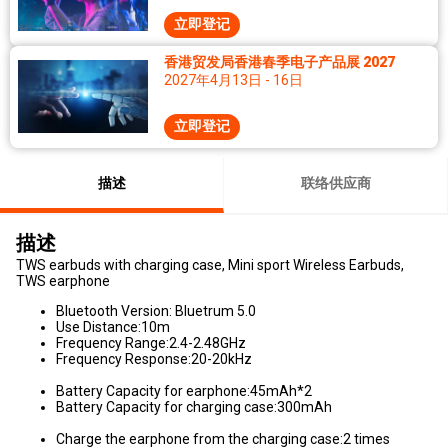
立即登记
香港贸发局香港春季电子产品展 2027
2027年4月13日 - 16日
立即登记
描述
联络供应商
描述
TWS earbuds with charging case, Mini sport Wireless Earbuds,
TWS earphone
Bluetooth Version: Bluetrum 5.0
Use Distance:10m
Frequency Range:2.4-2.48GHz
Frequency Response:20-20kHz
Battery Capacity for earphone:45mAh*2
Battery Capacity for charging case:300mAh
Charge the earphone from the charging case:2 times