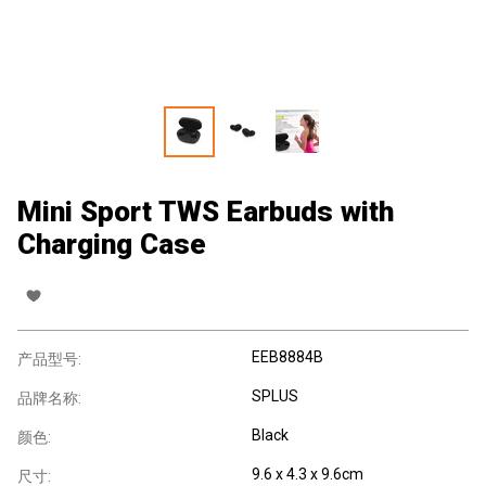
Mini Sport TWS Earbuds with
Charging Case
EEB8884B
产品型号:
SPLUS
品牌名称:
Black
颜色:
9.6 x 4.3 x 9.6cm
尺寸: