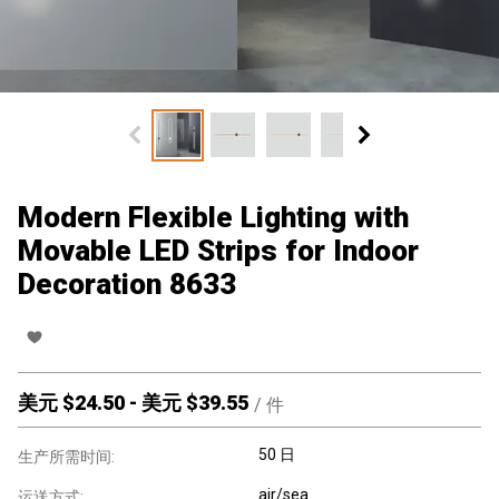
Modern Flexible Lighting with
Movable LED Strips for Indoor
Decoration 8633
美元 $
24.50
-
美元 $
39.55
/
件
50 日
生产所需时间:
air/sea
运送方式: