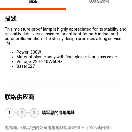
描述
联络供应商
描述
This moisture-proof lamp is highly appreciated for its stability and
reliability. It delivers consistent bright light for both indoor and
outdoor illumination. The sturdy design promises a long service
life.
Power: 600W.
Material: plastic body with fiber glass/clear glass cover.
Voltage: 220-240V/50Hz.
Base: E27.
联络供应商
填写您的电邮地址
1
2
3
电邮地址
(填写您的公司电邮地址以获取供应商的迅速回覆)