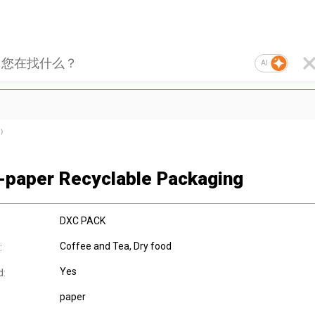
AI
）
paper Recyclable Packaging
DXC PACK
Coffee and Tea, Dry food
:
Yes
d:
paper