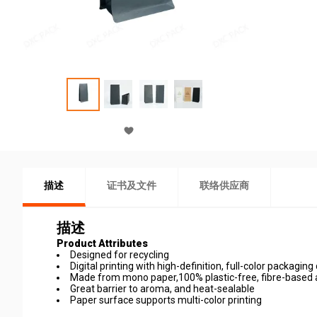
描述
证书及文件
联络供应商
描述
Product Attributes
Designed for recycling
Digital printing with high-definition, full-color packaging
Made from mono paper,100% plastic-free, fibre-based 
Great barrier to aroma, and heat-sealable
Paper surface supports multi-color printing