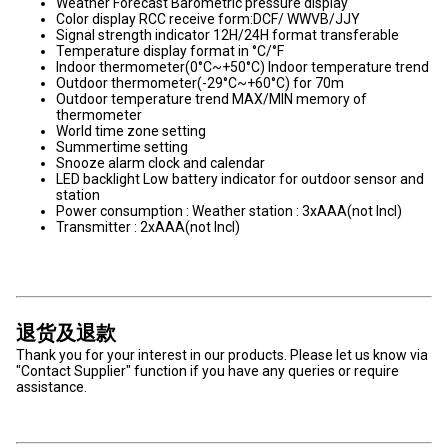
Weather Forecast Barometric pressure display
Color display RCC receive form:DCF/ WWVB/JJY
Signal strength indicator 12H/24H format transferable
Temperature display format in °C/°F
Indoor thermometer(0°C~+50°C) Indoor temperature trend
Outdoor thermometer(-29°C~+60°C) for 70m
Outdoor temperature trend MAX/MIN memory of
thermometer
World time zone setting
Summertime setting
Snooze alarm clock and calendar
LED backlight Low battery indicator for outdoor sensor and
station
Power consumption : Weather station : 3xAAA(not Incl)
Transmitter : 2xAAA(not Incl)
退货及退款
Thank you for your interest in our products. Please let us know via
"Contact Supplier" function if you have any queries or require
assistance.