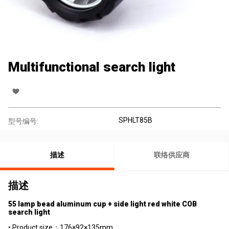
Multifunctional search light
SPHLT85B
型号编号:
描述
联络供应商
描述
55 lamp bead aluminum cup + side light red white COB
search light
• Product size：176×92×135mm