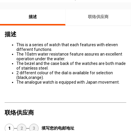
描述
联络供应商
描述
This is a series of watch that each features with eleven
different functions.
The 10atm water resistance feature assures an excellent
operation under the water.
The bezel and the case back of the watches are both made
of stainless steel.
2 different colour of the dial is available for selection
(black,orange).
The analogue watch is equipped with Japan movement.
联络供应商
填写您的电邮地址
1
2
3