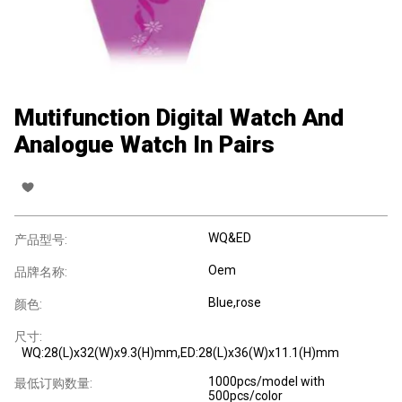
Mutifunction Digital Watch And
Analogue Watch In Pairs
WQ&ED
产品型号:
Oem
品牌名称:
Blue,rose
颜色:
尺寸:
WQ:28(L)x32(W)x9.3(H)mm,ED:28(L)x36(W)x11.1(H)mm
1000pcs/model with
最低订购数量:
500pcs/color