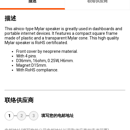
描述
联络供应商
描述
This alnico-type Mylar speaker is greatly used in dashboards and
portable internet devices. It features a compact square frame
made of plastic and a transparent Mylar cone. This high quality
Mylar speaker is RoHS certificated.
Front cover by neoprene material.
With 4 pins.
D36mm, 16ohm, 0.25W, H6mm.
Magnet D15mm.
With RoHS compliance.
联络供应商
填写您的电邮地址
1
2
3