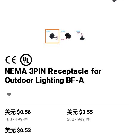
NEMA 3PIN Receptacle for
Outdoor Lighting BF-A
美元 $
0.56
美元 $
0.55
100
- 499
件
500
- 999
件
美元 $
0.53