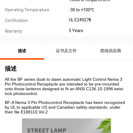
Operating Temperature:
-30 to +100℃
UL E249278
Certification:
5 Years
Warranty:
描述
证书及文件
联络供应商
描述
All the BF series dusk to dawn automatic Light Control Nema 3
Pin Photocontrol Receptacle are intended to be pre-mounted
onto those lanterns designed to fit an ANSI C136.10-1996 twist-
lock photocontrol.
BF-A Nema 3 Pin Photocontrol Receptacle has been recognized
by UL to applicable US and Canadian safety standards, under
their file E188110,Vol.2.