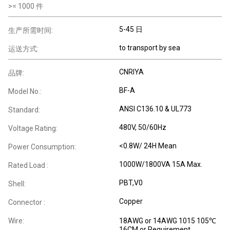
>=
1000
件
5-45 日
生产所需时间:
to transport by sea
运送方式:
CNRIYA
品牌:
BF-A
Model No.:
ANSI C136.10 & UL773
Standard:
480V, 50/60Hz
Voltage Rating:
<0.8W/ 24H Mean
Power Consumption:
1000W/1800VA 15A Max.
Rated Load :
PBT,V0
Shell:
Copper
Connector :
Wire:
18AWG or 14AWG 1015 105℃
16CM or Requirement