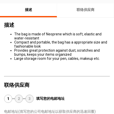
描述
联络供应商
描述
The bag is made of Neoprene which is soft, elastic and
water-resistant
Compact and portable, the bag has a appropriate size and
fashionable look
Provides great protection against dust, scratches and
bumps, keeps your items organized
Large storage room for your pen, cables, makeup etc.
联络供应商
填写您的电邮地址
1
2
3
电邮地址
(填写您的公司电邮地址以获取供应商的迅速回覆)