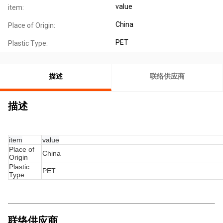
value
item:
China
Place of Origin:
PET
Plastic Type:
描述
联络供应商
描述
item
value
Place of
China
Origin
Plastic
PET
Type
联络供应商