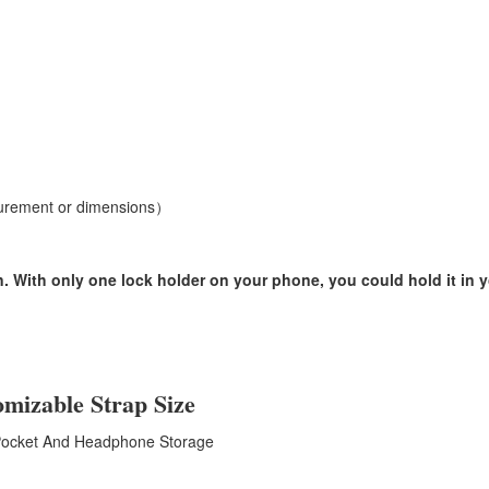
surement or dimensions）
 With only one lock holder on your phone, you could hold it in y
mizable Strap Size
Pocket And Headphone Storage