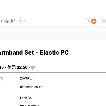
AI
rmband Set - Elastic PC
35
-
美元 $
2.50
/
套
25-30 日
间:
air,ocean,courier
Lock Go