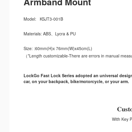
Armband Mount
Model: 
KSJT3-001B
Materials: 
ABS、Lycra & PU
Size: 
:
60mm(H)x 76mm(W)x45cm(L)
（*Length customizable-There are errors in manual mea
LockGo Fast Lock Series adopted an universal design.
car, on your backpack, bike/motorcycle, or your arm.
Custo
With Key 