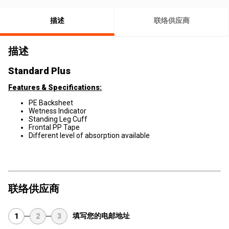
描述
联络供应商
描述
Standard Plus
Features & Specifications:
PE Backsheet
Wetness Indicator
Standing Leg Cuff
Frontal PP Tape
Different level of absorption available
联络供应商
填写您的电邮地址
1
2
3