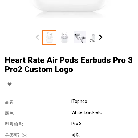
Heart Rate Air Pods Earbuds Pro 3
Pro2 Custom Logo
iTopnoo
品牌:
White, black etc.
顏色:
Pro 3
型号编号:
可以
是否可订造: