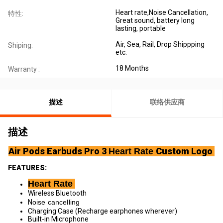
Heart rate,Noise Cancellation,
特性:
Great sound, battery long
lasting, portable
Air, Sea, Rail, Drop Shippping
Shiping:
etc.
18 Months
Warranty :
描述
联络供应商
描述
Air Pods Earbuds Pro 3
Custom Logo
Heart Rate
FEATURES:
Heart Rate
Wireless Bluetooth
N
oise cancelling
Charging Case (Recharge earphones wherever)
Built-in Microphone