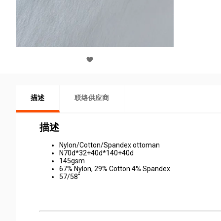
描述
联络供应商
描述
Nylon/Cotton/Spandex ottoman
N70d*32+40d*140+40d
145gsm
67% Nylon, 29% Cotton 4% Spandex
57/58"