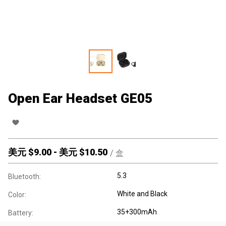
Open Ear Headset GE05
美元 $
9.00
-
美元 $
10.50
/
盒
5.3
Bluetooth:
White and Black
Color:
35+300mAh
Battery: