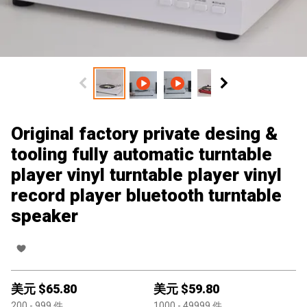
Original factory private desing &
tooling fully automatic turntable
player vinyl turntable player vinyl
record player bluetooth turntable
speaker
美元 $
65.80
美元 $
59.80
200
- 999
件
1000
- 49999
件