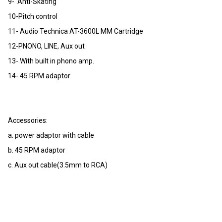
9- Anti-Skating
10-Pitch control
11- Audio Technica AT-3600L MM Cartridge
12-PNONO, LINE, Aux out
13- With built in phono amp.
14- 45 RPM adaptor
Accessories:
a. power adaptor with cable
b. 45 RPM adaptor
c. Aux out cable(3.5mm to RCA)