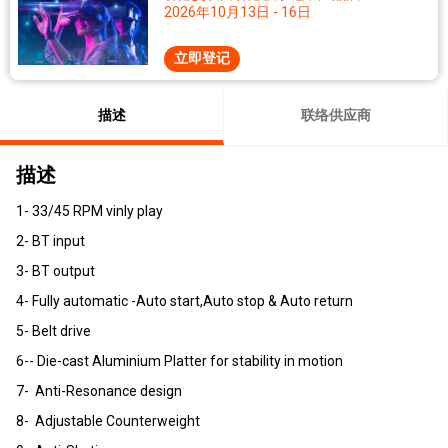
2026年10月13日 - 16日
立即登记
描述
联络供应商
描述
1- 33/45 RPM vinly play
2- BT input
3- BT output
4- Fully automatic -Auto start,Auto stop & Auto return
5- Belt drive
6-- Die-cast Aluminium Platter for stability in motion
7- Anti-Resonance design
8- Adjustable Counterweight