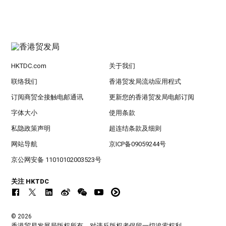
HKTDC.com
关于我们
联络我们
香港贸发局流动应用程式
订阅商贸全接触电邮通讯
更新您的香港贸发局电邮订阅
字体大小
使用条款
私隐政策声明
超连结条款及细则
网站导航
京ICP备09059244号
京公网安备 11010102003523号
关注 HKTDC
© 2026
香港贸易发展局版权所有，对违反版权者保留一切追索权利 。