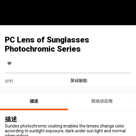
PC Lens of Sunglasses
Photochromic Series
聚碳酸酯
材料:
描述
联络供应商
描述
Sundex photochromic coating enables the lenses change color
according to sunlight exposure, dark under sun light and normal
when indoor.