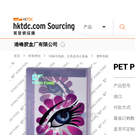
产品
港锋胶盒厂有限公司
首页
所有类別
印刷与包装，文具及办公设备
塑料包装
PET P
产品型号:
港口:
付款方式:
最低订购数
是否可定制