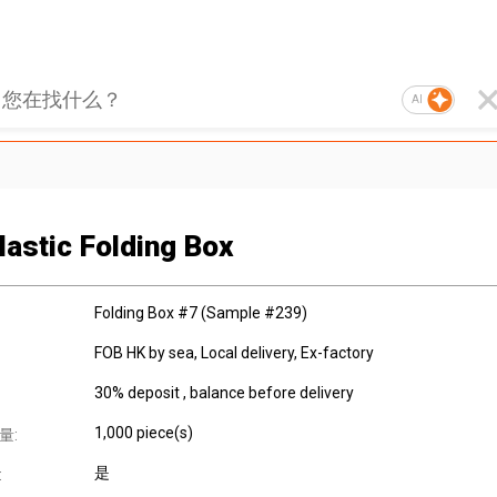
AI
lastic Folding Box
Folding Box #7 (Sample #239)
FOB HK by sea, Local delivery, Ex-factory
30% deposit , balance before delivery
1,000 piece(s)
量:
是
: