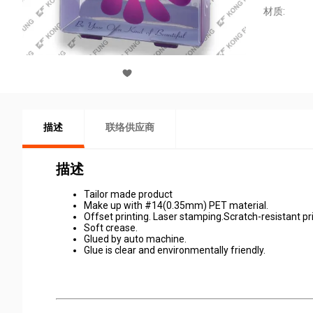
材质:
描述
联络供应商
描述
Tailor made product
Make up with #14(0.35mm) PET material.
Offset printing. Laser stamping.Scratch-resistant pri
Soft crease.
Glued by auto machine.
Glue is clear and environmentally friendly.