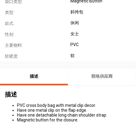
Magnetic Button
袋口类型:
斜挎包
类型:
休闲
款式:
女士
性别:
PVC
主要物料:
软
软硬度:
描述
联络供应商
描述
PVC cross body bag with metal clip decor.
Have one metal clip on the flap edge.
Have one detachable long chain shoulder strap.
Magnetic button for the closure.