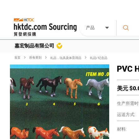
产品
嘉宏制品有限公司
首页
所有类別
礼品，玩具及体育用品
礼品/ 纪念品
PVC 
美元 $
0.
生产所需时
运送方式:
材料: