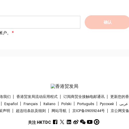
确认
帐户。
络我们
香港贸发局流动应用程式
订阅商贸全接触电邮通讯
更新您的
Español
Français
Italiano
Polski
Português
Pусский
عربى
策声明
超连结条款及细则
网站导航
京ICP备09059244号
京公网安备 1
关注 HKTDC