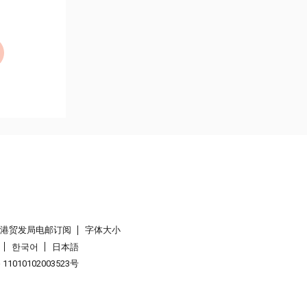
香港贸发局电邮订阅
字体大小
한국어
日本語
1010102003523号