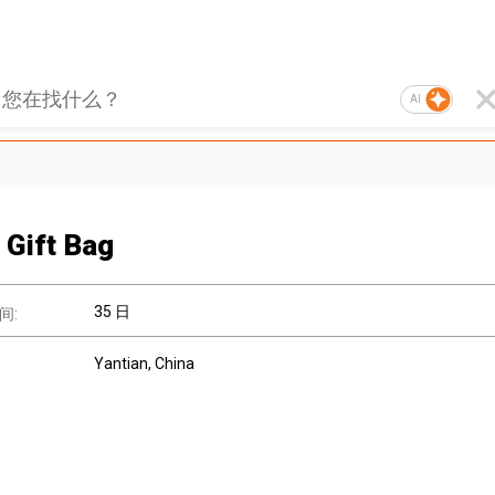
AI
 Gift Bag
35 日
间:
Yantian, China