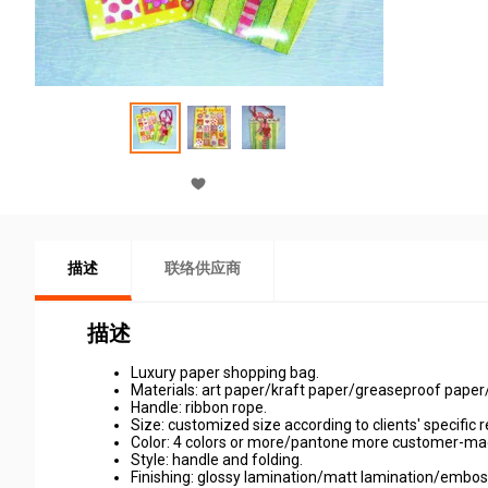
描述
联络供应商
描述
Luxury paper shopping bag.
Materials: art paper/kraft paper/greaseproof paper
Handle: ribbon rope.
Size: customized size according to clients' specific 
Color: 4 colors or more/pantone more customer-ma
Style: handle and folding.
Finishing: glossy lamination/matt lamination/embo