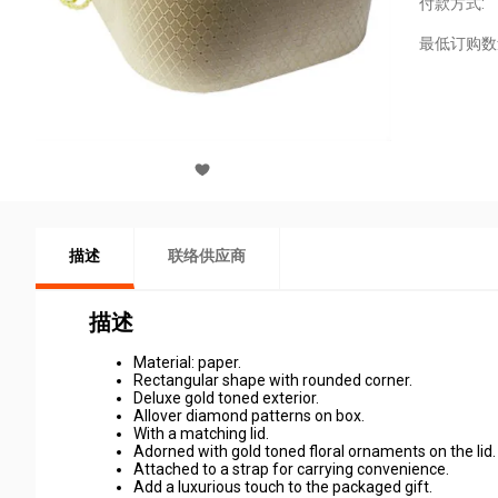
付款方式:
最低订购数
描述
联络供应商
描述
Material: paper.
Rectangular shape with rounded corner.
Deluxe gold toned exterior.
Allover diamond patterns on box.
With a matching lid.
Adorned with gold toned floral ornaments on the lid.
Attached to a strap for carrying convenience.
Add a luxurious touch to the packaged gift.