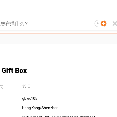
AI
 Gift Box
35 日
间:
gbwc105
Hong Kong/Shenzhen