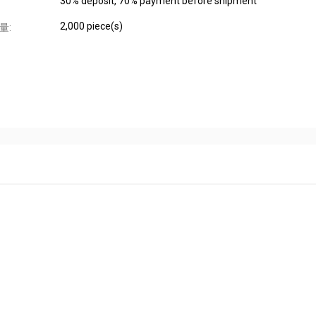
30% deposit, 70% payment before shipment
2,000 piece(s)
量: