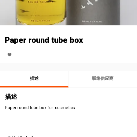
Paper round tube box
描述
联络供应商
描述
Paper round tube box for cosmetics