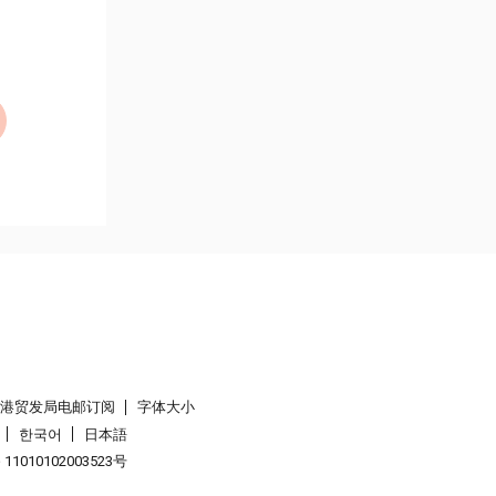
香港贸发局电邮订阅
字体大小
한국어
日本語
1010102003523号