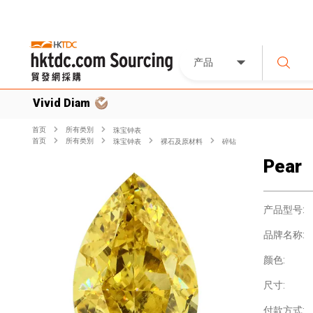
产品
Vivid Diam
首页
所有类別
珠宝钟表
首页
所有类別
珠宝钟表
裸石及原材料
碎钻
Pear
产品型号:
品牌名称:
颜色:
尺寸:
付款方式: