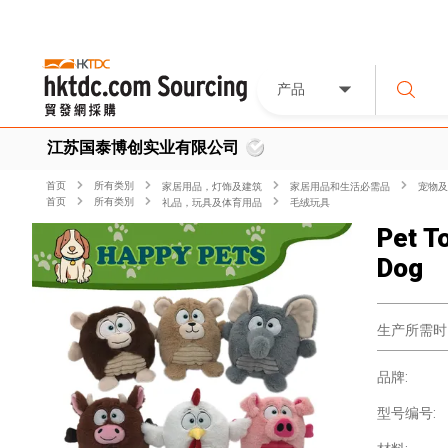
产品
江苏国泰博创实业有限公司
首页
所有类別
家居用品，灯饰及建筑
家居用品和生活必需品
宠物及
首页
所有类別
礼品，玩具及体育用品
毛绒玩具
Pet T
Dog
生产所需时
品牌:
型号编号: