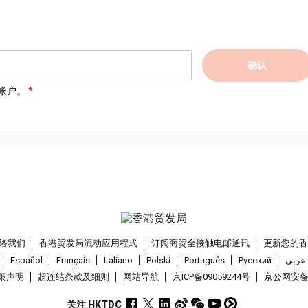
确认
帐户。
络我们
香港贸发局流动应用程式
订阅商贸全接触电邮通讯
更新您的
Español
Français
Italiano
Polski
Português
Pусский
عربى
策声明
超连结条款及细则
网站导航
京ICP备09059244号
京公网安备 1
关注 HKTDC