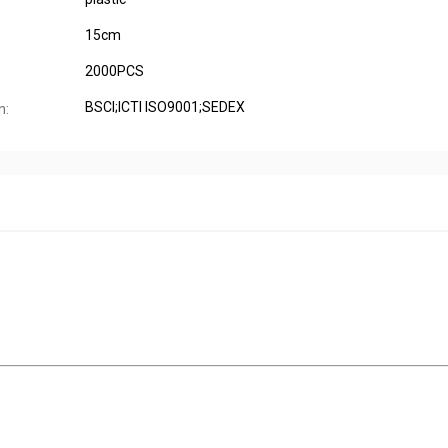
15cm
2000PCS
BSCI;ICTI ISO9001;SEDEX
n: