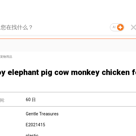
AI
宠物用品
oy elephant pig cow monkey chicken f
60 日
间:
Gentle Treasures
E2021415
plastic