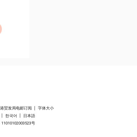
香港贸发局电邮订阅
字体大小
한국어
日本語
1010102003523号