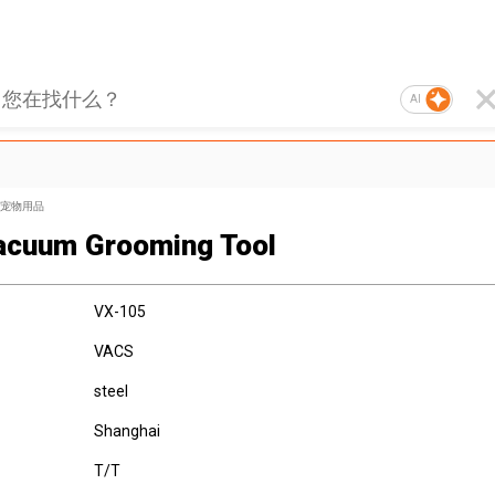
AI
宠物用品
acuum Grooming Tool
VX-105
VACS
steel
Shanghai
T/T