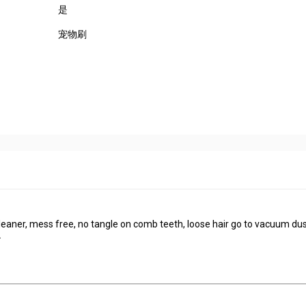
是
宠物刷
leaner, mess free, no tangle on comb teeth, loose hair go to vacuum du
.