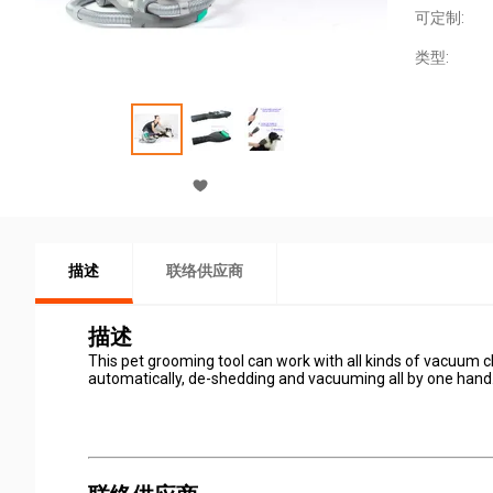
可定制:
类型:
描述
联络供应商
描述
This pet grooming tool can work with all kinds of vacuum c
automatically, de-shedding and vacuuming all by one hand