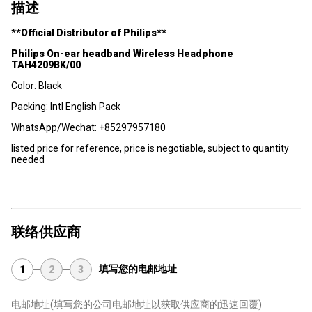
描述
**Official Distributor of Philips**
Philips On-ear headband Wireless Headphone
TAH4209BK/00
Color: Black
Packing: Intl English Pack
WhatsApp/Wechat: +85297957180
listed price for reference, price is negotiable, subject to quantity
needed
联络供应商
填写您的电邮地址
1
2
3
电邮地址
(填写您的公司电邮地址以获取供应商的迅速回覆)