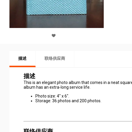
描述
联络供应商
描述
This is an elegant photo album that comes in a neat square
album has an extra-long service life.
Photo size: 4" x 6".
Storage: 36 photos and 200 photos.
联络供应商