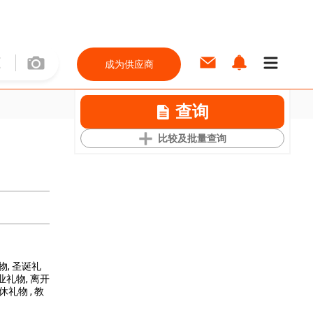
成为供应商
查询
比较及批量查询
礼物
, 圣诞礼
毕业礼物
, 离开
退休礼物
, 教