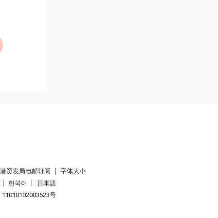
香港贸发局电邮订阅
字体大小
한국어
日本語
1010102003523号