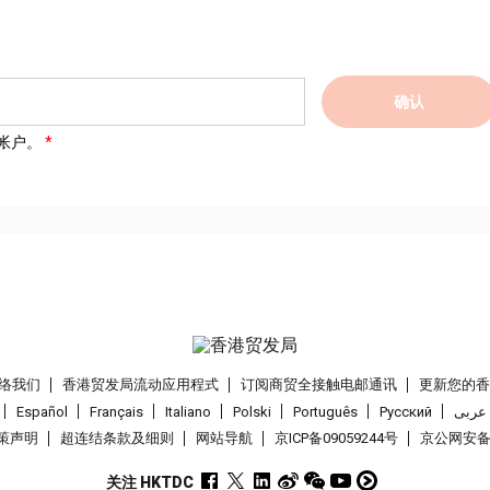
确认
帐户。
络我们
香港贸发局流动应用程式
订阅商贸全接触电邮通讯
更新您的
Español
Français
Italiano
Polski
Português
Pусский
عربى
策声明
超连结条款及细则
网站导航
京ICP备09059244号
京公网安备 1
关注 HKTDC