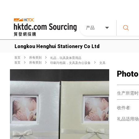
产品
Longkou Henghui Stationery Co Ltd
首页
所有类別
礼品，玩具及体育用品
首页
所有类別
印刷与包装，文具及办公设备
文具
Photo
生产所需时
收件者:
礼品适用场