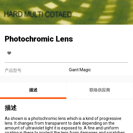
Photochromic Lens
Giant Magic
产品型号:
描述
联络供应商
描述
As shown is a photochromic lens which is a kind of progressive
lens. It changes from transparent to dark depending on the
amount of ultraviolet light it is exposed to. A fine and uniform
coating is there to protect the lens from damages and scratches.