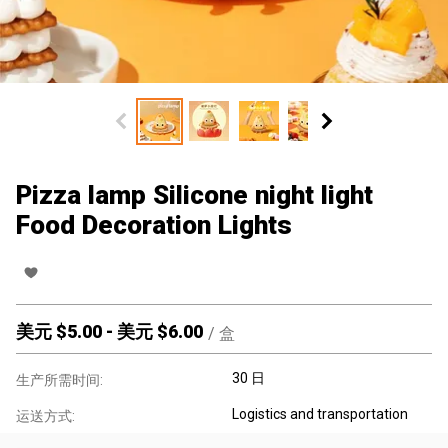
Pizza lamp Silicone night light
Food Decoration Lights
美元 $
5.00
-
美元 $
6.00
/
盒
30 日
生产所需时间:
Logistics and transportation
运送方式: