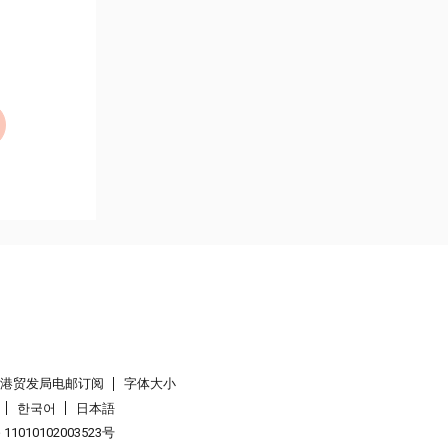
香港贸发局电邮订阅
字体大小
한국어
日本語
1010102003523号