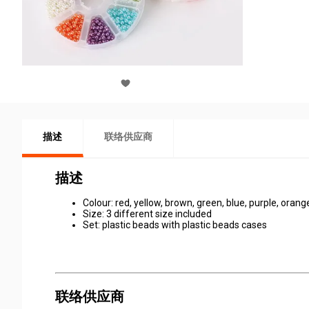
描述
联络供应商
描述
Colour: red, yellow, brown, green, blue, purple, oran
Size: 3 different size included
Set: plastic beads with plastic beads cases
联络供应商