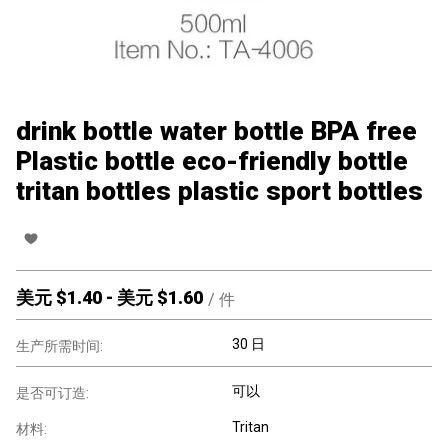
drink bottle water bottle BPA free
Plastic bottle eco-friendly bottle
tritan bottles plastic sport bottles
美元 $
1.40
-
美元 $
1.60
/
件
30 日
生产所需时间:
可以
是否可订造:
Tritan
材料: