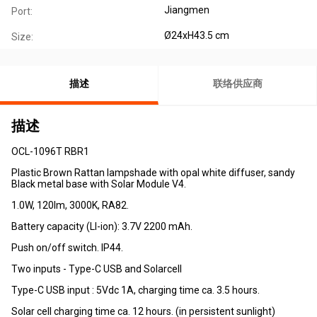
Jiangmen
Port:
Ø24xH43.5 cm
Size:
描述
联络供应商
描述
OCL-1096T RBR1
Plastic Brown Rattan lampshade with opal white diffuser, sandy
Black metal base with Solar Module V4.
1.0W, 120lm, 3000K, RA82.
Battery capacity (LI-ion): 3.7V 2200 mAh.
Push on/off switch. IP44.
Two inputs - Type-C USB and Solarcell
Type-C USB input : 5Vdc 1A, charging time ca. 3.5 hours.
Solar cell charging time ca. 12 hours. (in persistent sunlight)