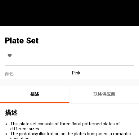
Plate Set
Pink
颜色:
描述
联络供应商
描述
This plate set consists of three floral patterned plates of
different sizes.
The pink daisy illustration on the plates bring users a romantic
sensation.