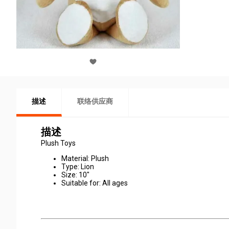
描述
联络供应商
描述
Plush Toys
Material: Plush
Type: Lion
Size: 10"
Suitable for: All ages