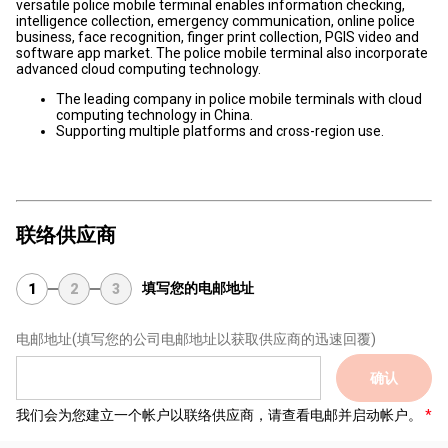
versatile police mobile terminal enables information checking,
intelligence collection, emergency communication, online police
business, face recognition, finger print collection, PGIS video and
software app market. The police mobile terminal also incorporate
advanced cloud computing technology.
The leading company in police mobile terminals with cloud
computing technology in China.
Supporting multiple platforms and cross-region use.
联络供应商
填写您的电邮地址
1
2
3
电邮地址
(填写您的公司电邮地址以获取供应商的迅速回覆)
确认
我们会为您建立一个帐户以联络供应商，请查看电邮并启动帐户。