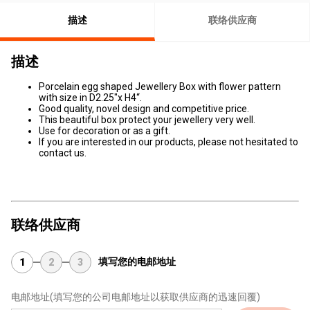
描述
联络供应商
描述
Porcelain egg shaped Jewellery Box with flower pattern
with size in D2.25"x H4“.
Good quality, novel design and competitive price.
This beautiful box protect your jewellery very well.
Use for decoration or as a gift.
If you are interested in our products, please not hesitated to
contact us.
联络供应商
填写您的电邮地址
1
2
3
电邮地址
(填写您的公司电邮地址以获取供应商的迅速回覆)