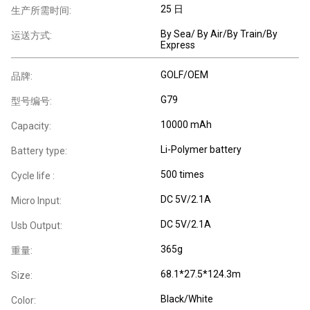
25 日
生产所需时间:
By Sea/ By Air/By Train/By
运送方式:
Express
GOLF/OEM
品牌:
G79
型号编号:
10000 mAh
Capacity:
Li-Polymer battery
Battery type:
500 times
Cycle life :
DC 5V/2.1A
Micro Input:
DC 5V/2.1A
Usb Output:
365g
重量:
68.1*27.5*124.3m
Size:
Black/White
Color: