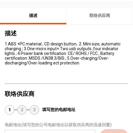
描述
联络供应商
描述
1.ABS +PC material ; CD design button; 2. Mini size, automatic
charging ; 3.One micro input+ Two usb outputs ,four indicator
lights ; 4.Power bank certification :CE/ ROHS / FCC , Battery
certification: MSDS /UN38.3/BIS ; 5.Over-charging/Over-
discharging/Over-loading ect protection.
联络供应商
填写您的电邮地址
1
2
3
电邮地址
(填写您的公司电邮地址以获取供应商的迅速回覆)