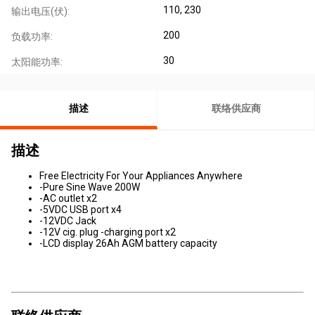
110, 230
输出电压(伏):
200
负载功率:
30
太阳能功率:
描述
联络供应商
描述
Free Electricity For Your Appliances Anywhere
-Pure Sine Wave 200W
-AC outlet x2
-5VDC USB port x4
-12VDC Jack
-12V cig. plug -charging port x2
-LCD display 26Ah AGM battery capacity